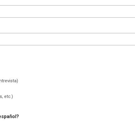
ntrevista)
, etc.)
 español?