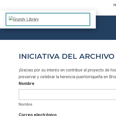
Skip to content
The Margaret R. Grundy Memorial Library
Grundy Library
INICIATIVA DEL ARCHIV
¡Gracias por su interés en contribuir al proyecto de h
preservar y celebrar la herencia puertorriqueña en Bri
Nombre
Nombre
Correo electrónico